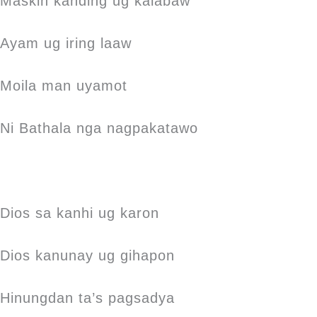
Maskin kanding ug kalabaw
Ayam ug iring laaw
Moila man uyamot
Ni Bathala nga nagpakatawo
Dios sa kanhi ug karon
Dios kanunay ug gihapon
Hinungdan ta’s pagsadya