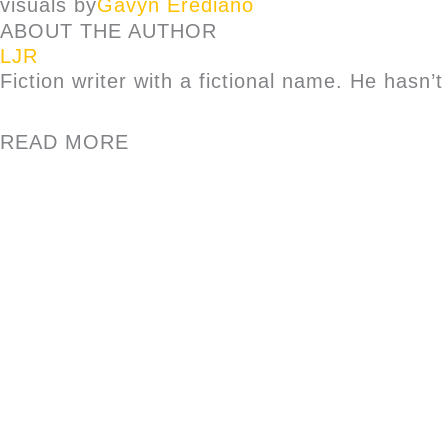
visuals by
Gavyn Erediano
ABOUT THE AUTHOR
LJR
Fiction writer with a fictional name. He hasn’t 
READ MORE