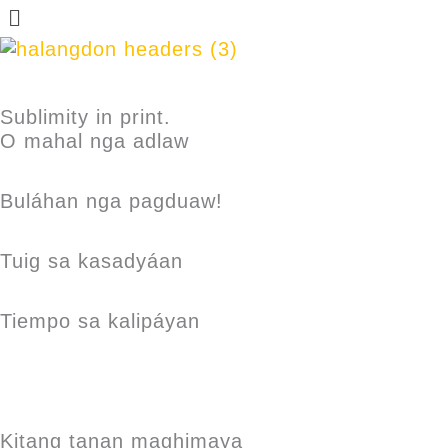
Sublimity in print.
O mahal nga adlaw
Buláhan nga pagduaw!
Tuig sa kasadyáan
Tiempo sa kalipáyan
Kitang tanan maghimaya