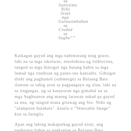
sa
Santisimo
Niño
Jesús
nga
Guinasimbahan
sa
Ciudad
sa
Sugbu””
Kaikagan gayod ang mga nahimutang ning gozos,
labi na sa mga iskolares, etnolohista ug folklorista,
tungod sa mga hinisgot nga butang bahin sa mga
lumad nga tinuhoan ug patuo-tuo kaniadto. Gihisgot
dinhi ang paghumol (submerge) sa Balaang Bata
ilawom sa tubig aron sa pagpangayo ug ulan, labi na
sa tingpugas, ug sa kasayoran nga gimahal na sa
mga Sugbuanon ang maong larawan sukad pa gayod
sa una, ug tungod niana gitawag ang Sto. Niño ug
“alampoon balahala” kanila o “Venerable Image”
kon sa Ininglis.
Apan ang labing makapaikag gayod niini, ang
paghisgot bahin sa pagkaplag sa Balaang Bata.