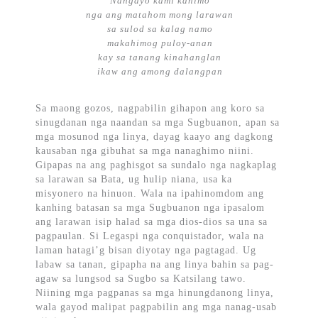
Nangayo kami kanimo
nga ang matahom mong larawan
sa sulod sa kalag namo
makahimog puloy-anan
kay sa tanang kinahanglan
ikaw ang among dalangpan
Sa maong gozos, nagpabilin gihapon ang koro sa
sinugdanan nga naandan sa mga Sugbuanon, apan sa
mga mosunod nga linya, dayag kaayo ang dagkong
kausaban nga gibuhat sa mga nanaghimo niini.
Gipapas na ang paghisgot sa sundalo nga nagkaplag
sa larawan sa Bata, ug hulip niana, usa ka
misyonero na hinuon. Wala na ipahinomdom ang
kanhing batasan sa mga Sugbuanon nga ipasalom
ang larawan isip halad sa mga dios-dios sa una sa
pagpaulan. Si Legaspi nga conquistador, wala na
laman hatagi’g bisan diyotay nga pagtagad. Ug
labaw sa tanan, gipapha na ang linya bahin sa pag-
agaw sa lungsod sa Sugbo sa Katsilang tawo.
Niining mga pagpanas sa mga hinungdanong linya,
wala gayod malipat pagpabilin ang mga nanag-usab