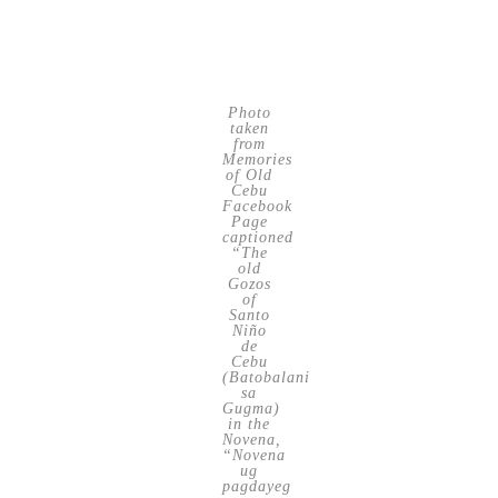
Photo
taken
from
Memories
of Old
Cebu
Facebook
Page
captioned
“The
old
Gozos
of
Santo
Niño
de
Cebu
(Batobalani
sa
Gugma)
in the
Novena,
“Novena
ug
pagdayeg