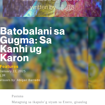
Batobalani sa
Gugma: Sa
Kanhi ug
Karon
Features
January 22, 2025
LJR
visuals by
Abigail Barredo
Pasiuna
Matagtuig sa ikapulo’g siyam sa Enero, gisaulog