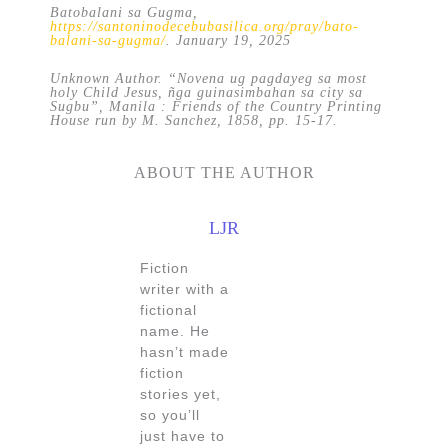
Batobalani sa Gugma,
https://santoninodecebubasilica.org/pray/bato-
balani-sa-gugma/
. January 19, 2025
Unknown Author.
“Novena ug pagdayeg sa most
holy Child Jesus, ñga guinasimbahan sa city sa
Sugbu”, Manila : Friends of the Country Printing
House run by M. Sanchez, 1858, pp. 15-17.
ABOUT THE AUTHOR
LJR
Fiction
writer with a
fictional
name. He
hasn’t made
fiction
stories yet,
so you’ll
just have to