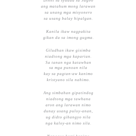
Dinhi sa syudad sa Sugbo
ang matahum mong larawan
sa unang mga misyonero
sa usang balay hipalgan.
Kanila ikaw nagpakita
gikan da sa imong gugma.
Giludhan ikaw gisimba
niadtong mga kaparian.
Sa tanan nga katawhan
sa mga punoan nila
kay sa pagtan-aw kanimo
kristyano sila nahimo.
Ang simbahan gipatindog
niadtong mga tawhana
aron ang larawan nimo
dunay usang puloy-anan,
ug didto gihangyo nila
nga kaloy-an nimo sila.