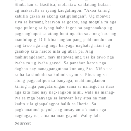
Simbahan sa Basilica, molantaw sa Batang Balaan
ug makasulti sa iyang kaugalingon: “Akoa kining
kabilin gikan sa akong katigulangan”. Ug moawit
siya sa karaang bersyon sa gozos, ang mogula ra nga
mga pulong sa iyang baba ingon sa pagpanakop ug
pagpanghupot sa atong buot ngadto sa atong karaang
manlulupig. Dili kinahanglan pang pahinumdoman
ang tawo nga ang mga banyaga naghatag niani ug
gisakop kita niadto nila ug uban pa. Ang
mahinungdanon, may matawag ang usa ka tawo nga
iyaha ra ug iyaha gayod. Sa panahon karon nga
daghan nay nanagpangutana kon ang Sto. Niño usa
ra ba ka simbolo sa kolonisasyon sa Pinas ug sa
atong pagpaulipon sa banyaga, mahinungdanon
kining mga pangatarongan sama sa nahisgot sa itaas
nga kita mao nay nag-angkon niini, wala na manag-
iya sa mga banyaga sa larawan kay atoa na man
kadto sila gipapalagpot balik sa Iberia. Sa
pagkamatuod gayod, ang unsay ania kanato nga
nagdugay na, atoa na man gayod. Walay lain.
Sources: