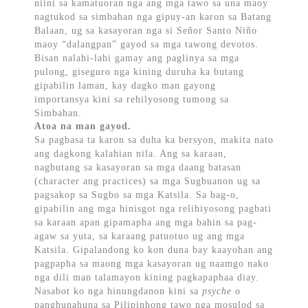
niini sa kamatuoran nga ang mga tawo sa una maoy
nagtukod sa simbahan nga gipuy-an karon sa Batang
Balaan, ug sa kasayoran nga si Señor Santo Niño
maoy “dalangpan” gayod sa mga tawong devotos.
Bisan nalahi-lahi gamay ang paglinya sa mga
pulong, giseguro nga kining duruha ka butang
gipabilin laman, kay dagko man gayong
importansya kini sa rehilyosong tumong sa
Simbahan.
Atoa na man gayod.
Sa pagbasa ta karon sa duha ka bersyon, makita nato
ang dagkong kalahian nila. Ang sa karaan,
nagbutang sa kasayoran sa mga daang batasan
(character ang practices) sa mga Sugbuanon ug sa
pagsakop sa Sugbo sa mga Katsila. Sa bag-o,
gipabilin ang mga hinisgot nga relihiyosong pagbati
sa karaan apan gipamapha ang mga bahin sa pag-
agaw sa yuta, sa karaang patuotuo ug ang mga
Katsila. Gipalandong ko kon duna bay kaayohan ang
pagpapha sa maong mga kasayoran ug naamgo nako
nga dili man talamayon kining pagkapaphaa diay.
Nasabot ko nga hinungdanon kini sa
psyche
o
panghunahuna sa Pilipinhong tawo nga mosulod sa