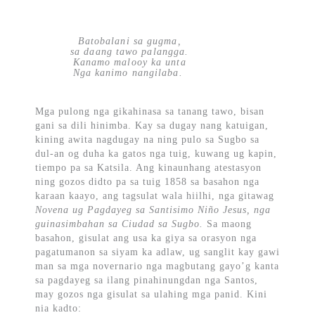
Batobalani sa gugma,
sa daang tawo palangga.
Kanamo malooy ka unta
Nga kanimo nangilaba.
Mga pulong nga gikahinasa sa tanang tawo, bisan
gani sa dili hinimba. Kay sa dugay nang katuigan,
kining awita nagdugay na ning pulo sa Sugbo sa
dul-an og duha ka gatos nga tuig, kuwang ug kapin,
tiempo pa sa Katsila. Ang kinaunhang atestasyon
ning gozos didto pa sa tuig 1858 sa basahon nga
karaan kaayo, ang tagsulat wala hiilhi, nga gitawag
Novena ug Pagdayeg sa Santisimo Niño Jesus, nga
guinasimbahan sa Ciudad sa Sugbo.
Sa maong
basahon, gisulat ang usa ka giya sa orasyon nga
pagatumanon sa siyam ka adlaw, ug sanglit kay gawi
man sa mga novernario nga magbutang gayo’g kanta
sa pagdayeg sa ilang pinahinungdan nga Santos,
may gozos nga gisulat sa ulahing mga panid. Kini
nia kadto: