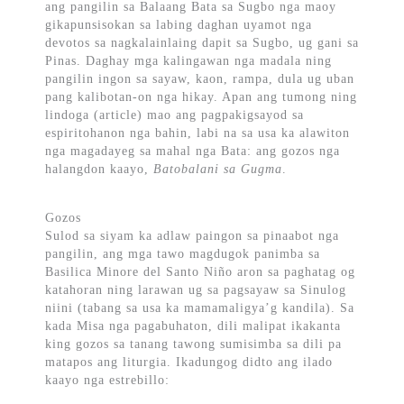
ang pangilin sa Balaang Bata sa Sugbo nga maoy
gikapunsisokan sa labing daghan uyamot nga
devotos sa nagkalainlaing dapit sa Sugbo, ug gani sa
Pinas. Daghay mga kalingawan nga madala ning
pangilin ingon sa sayaw, kaon, rampa, dula ug uban
pang kalibotan-on nga hikay. Apan ang tumong ning
lindoga (article) mao ang pagpakigsayod sa
espiritohanon nga bahin, labi na sa usa ka alawiton
nga magadayeg sa mahal nga Bata: ang gozos nga
halangdon kaayo,
Batobalani sa Gugma
.
Gozos
Sulod sa siyam ka adlaw paingon sa pinaabot nga
pangilin, ang mga tawo magdugok panimba sa
Basilica Minore del Santo Niño aron sa paghatag og
katahoran ning larawan ug sa pagsayaw sa Sinulog
niini (tabang sa usa ka mamamaligya’g kandila). Sa
kada Misa nga pagabuhaton, dili malipat ikakanta
king gozos sa tanang tawong sumisimba sa dili pa
matapos ang liturgia. Ikadungog didto ang ilado
kaayo nga estrebillo: