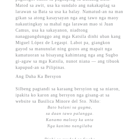
Matod sa awit, usa ka sundalo ang nakakaplag sa
larawan sa Bata sa usa ka balay. Namatud-an na man
gikan sa atong kasaysayan nga ang tawo nga maoy
nakautingkay sa mahal nga larawan mao si Juan
Camus, usa ka sakayanon, niadtong
nanagpangdunggo ang mga Katsila dinhi uban kang
Miguel López de Legaspi. Labot pa, giangkon
gayod sa manunulat ning gozos ang mapait nga
kamatuoran sa bisayang kahimtang nga ang Sugbo
gi-agaw sa mga Katsila, nunot niana — ang tibuok
kapupud-an sa Pilipinas.
Ang Duha Ka Bersyon
Silbeng pagtandi sa karaang bersyion ug sa niaron,
ipakita ko karon ang bersyon nga gisang-at sa
website sa Basilica Minore del Sto. Niño:
Bato balani sa gugma,
sa daan tawo palangga.
Kanamo malooy ka unta
Nga kanimo nangilaba